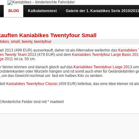
BLOG
Kalkulationstest
Galerie der 1. Kaniabikes Serie 2010/201
rkauften Kaniabikes Twentyfour Small
bikes
,
small
,
twenty
,
twentyfour
ll 2013 (499 EUR) ausverkauft, daher ist als Alternative weiterhin das
Kaniabikes 
kes Twenty Team 2013
(479 EUR) und dem
Kaniabikes Twentyfour Large Basic 20
rge
2011 ist ca. 50 cm.
her fahren können und danach gleich auf das
Kaniabikes Twentyfour Large 2013
ums
Bordsteinkanten oder Wurzeln hängen und ist somit auch eher für Geländefahrten g
, um das Gewicht nochmal um fast ein halbes Kilo zu senken.
dell
Kaniabikes Twentyfour Classic
(459 EUR) lieferbar, das eine Idee kleiner ist 
Erforderliche Felder sind mit
*
markiert