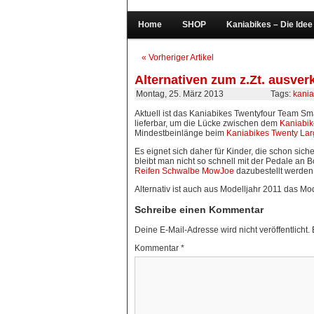
Home
SHOP
Kaniabikes – Die Idee
« Vorheriger Artikel
Alternativen zum z.Zt. ausve
Montag, 25. März 2013
Tags:
kania
Aktuell ist das Kaniabikes Twentyfour Team Sma
lieferbar, um die Lücke zwischen dem
Kaniabi
Mindestbeinlänge beim
Kaniabikes Twenty La
Es eignet sich daher für Kinder, die schon sic
bleibt man nicht so schnell mit der Pedale an 
Reifen Schwalbe MowJoe
dazubestellt werden
Alternativ ist auch aus Modelljahr 2011 das Mo
Schreibe einen Kommentar
Deine E-Mail-Adresse wird nicht veröffentlicht.
Kommentar
*