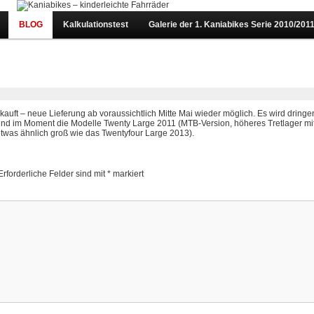
BLOG
Kalkulationstest
Galerie der 1. Kaniabikes Serie 2010/201
auft – neue Lieferung ab voraussichtlich Mitte Mai wieder möglich. Es wird dring
r sind im Moment die Modelle Twenty Large 2011 (MTB-Version, höheres Tretlager mi
etwas ähnlich groß wie das Twentyfour Large 2013).
Erforderliche Felder sind mit
*
markiert