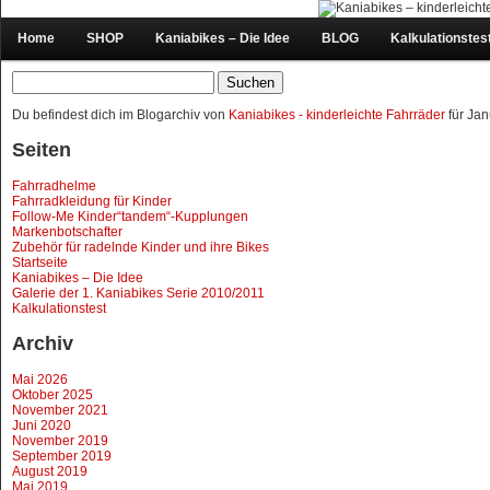
Home
SHOP
Kaniabikes – Die Idee
BLOG
Kalkulationstes
Suchen
nach:
Du befindest dich im Blogarchiv von
Kaniabikes - kinderleichte Fahrräder
für Jan
Seiten
Fahrradhelme
Fahrradkleidung für Kinder
Follow-Me Kinder“tandem“-Kupplungen
Markenbotschafter
Zubehör für radelnde Kinder und ihre Bikes
Startseite
Kaniabikes – Die Idee
Galerie der 1. Kaniabikes Serie 2010/2011
Kalkulationstest
Archiv
Mai 2026
Oktober 2025
November 2021
Juni 2020
November 2019
September 2019
August 2019
Mai 2019