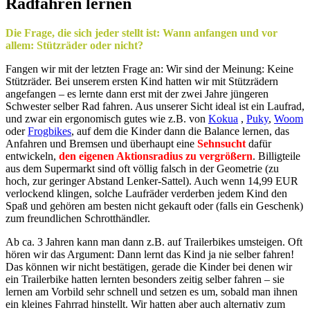
Radfahren lernen
Die Frage, die sich jeder stellt ist: Wann anfangen und vor
allem: Stützräder oder nicht?
Fangen wir mit der letzten Frage an: Wir sind der Meinung: Keine
Stützräder. Bei unserem ersten Kind hatten wir mit Stützrädern
angefangen – es lernte dann erst mit der zwei Jahre jüngeren
Schwester selber Rad fahren. Aus unserer Sicht ideal ist ein Laufrad,
und zwar ein ergonomisch gutes wie z.B. von
Kokua
,
Puky
,
Woom
oder
Frogbikes
, auf dem die Kinder dann die Balance lernen, das
Anfahren und Bremsen und überhaupt eine
Sehnsucht
dafür
entwickeln,
den eigenen Aktionsradius zu vergrößern
. Billigteile
aus dem Supermarkt sind oft völlig falsch in der Geometrie (zu
hoch, zur geringer Abstand Lenker-Sattel). Auch wenn 14,99 EUR
verlockend klingen, solche Laufräder verderben jedem Kind den
Spaß und gehören am besten nicht gekauft oder (falls ein Geschenk)
zum freundlichen Schrotthändler.
Ab ca. 3 Jahren kann man dann z.B. auf Trailerbikes umsteigen. Oft
hören wir das Argument: Dann lernt das Kind ja nie selber fahren!
Das können wir nicht bestätigen, gerade die Kinder bei denen wir
ein Trailerbike hatten lernten besonders zeitig selber fahren – sie
lernen am Vorbild sehr schnell und setzen es um, sobald man ihnen
ein kleines Fahrrad hinstellt. Wir hatten aber auch alternativ zum