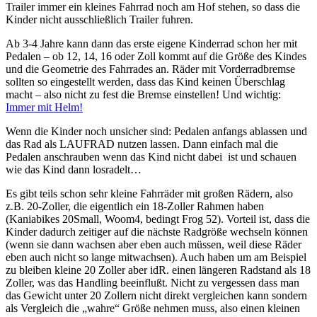
Trailer immer ein kleines Fahrrad noch am Hof stehen, so dass die
Kinder nicht ausschließlich Trailer fuhren.
Ab 3-4 Jahre kann dann das erste eigene Kinderrad schon her mit
Pedalen – ob 12, 14, 16 oder Zoll kommt auf die Größe des Kindes
und die Geometrie des Fahrrades an. Räder mit Vorderradbremse
sollten so eingestellt werden, dass das Kind keinen Überschlag
macht – also nicht zu fest die Bremse einstellen! Und wichtig:
Immer mit Helm!
Wenn die Kinder noch unsicher sind: Pedalen anfangs ablassen und
das Rad als LAUFRAD nutzen lassen. Dann einfach mal die
Pedalen anschrauben wenn das Kind nicht dabei ist und schauen
wie das Kind dann losradelt…
Es gibt teils schon sehr kleine Fahrräder mit großen Rädern, also
z.B. 20-Zoller, die eigentlich ein 18-Zoller Rahmen haben
(Kaniabikes 20Small, Woom4, bedingt Frog 52). Vorteil ist, dass die
Kinder dadurch zeitiger auf die nächste Radgröße wechseln können
(wenn sie dann wachsen aber eben auch müssen, weil diese Räder
eben auch nicht so lange mitwachsen). Auch haben um am Beispiel
zu bleiben kleine 20 Zoller aber idR. einen längeren Radstand als 18
Zoller, was das Handling beeinflußt. Nicht zu vergessen dass man
das Gewicht unter 20 Zollern nicht direkt vergleichen kann sondern
als Vergleich die „wahre“ Größe nehmen muss, also einen kleinen